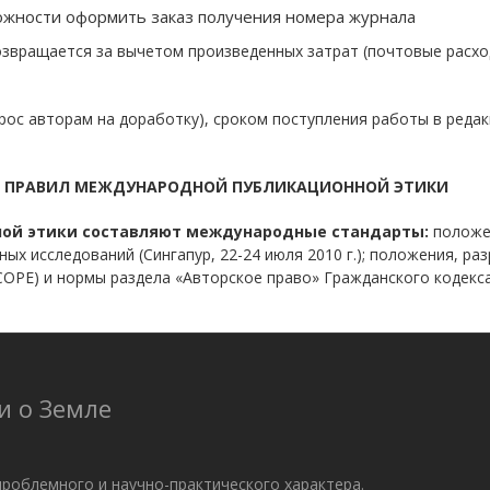
жности оформить заказ получения номера журнала
озвращается за вычетом произведенных затрат (почтовые расхо
рос авторам на доработку), сроком поступления работы в реда
И ПРАВИЛ МЕЖДУНАРОДНОЙ ПУБЛИКАЦИОННОЙ ЭТИКИ
ной этики составляют международные стандарты:
положен
х исследований (Сингапур, 22-24 июля 2010 г.); положения, р
 - COPE) и нормы раздела «Авторское право» Гражданского кодек
и о Земле
проблемного и научно-практического характера.